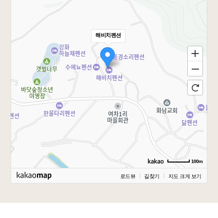
해비치펜션
100m
로드뷰
길찾기
지도 크게 보기